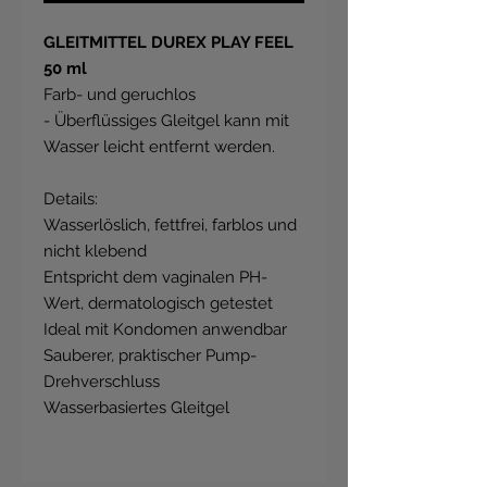
GLEITMITTEL DUREX PLAY FEEL
50 ml
Farb- und geruchlos
- Überflüssiges Gleitgel kann mit
Wasser leicht entfernt werden.
Details:
Wasserlöslich, fettfrei, farblos und
nicht klebend
Entspricht dem vaginalen PH-
Wert, dermatologisch getestet
Ideal mit Kondomen anwendbar
Sauberer, praktischer Pump-
Drehverschluss
Wasserbasiertes Gleitgel