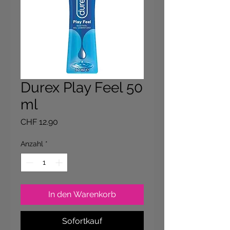
Durex Play Feel 50
ml
Preis
CHF 12.90
Anzahl
*
In den Warenkorb
Sofortkauf