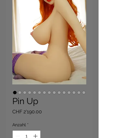
Pin Up
Preis
CHF 2'190.00
Anzahl
*