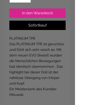
In den Warenkorb
Sofortkauf
PLATINIUM TPE
Das PLATINIUM TPE ist geruchlos
und fühlt sich sehr weich an. Mit
dem neuen EVO Skelett wurden
die Menschlichen Bewegungen
fast identisch übernommen . Das
highlight bei dieser Doll ist der
nahtlose Übergang von Körper
und Kopf.
Ein Meisterwerk des Künstler
Mizuwali.