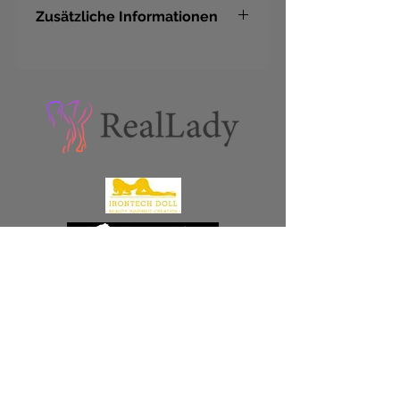
Zusätzliche Informationen
Hersteller
Piper
Material
PLATINIUM TPE
mit EVO
Metallskelett
Augenfarbe
grün
Stand Fuss
Ja
Fingernägel
Natural
Vagina
Fest eingebaut
Ähnliche Produkte
Haare
rot
Grösse
150cm
Hautfarbe
weiss