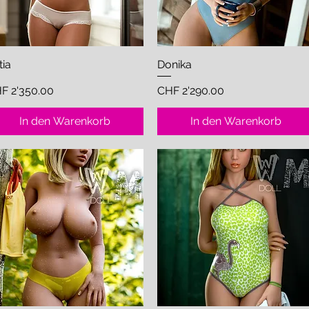
tia
Schnellansicht
Donika
Schnellansicht
eis
Preis
F 2'350.00
CHF 2'290.00
In den Warenkorb
In den Warenkorb