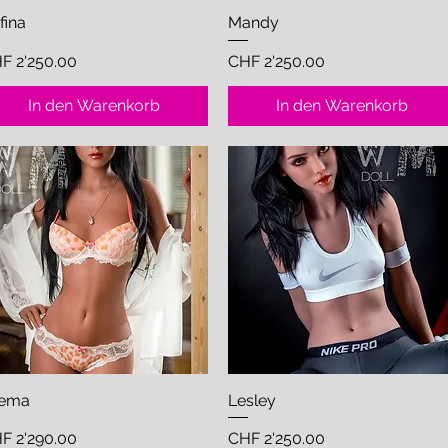
fina
Schnellansicht
Mandy
Schnellansicht
eis
Preis
F 2'250.00
CHF 2'250.00
In den Warenkorb
In den Warenkorb
rema
Schnellansicht
Lesley
Schnellansicht
eis
Preis
F 2'290.00
CHF 2'250.00