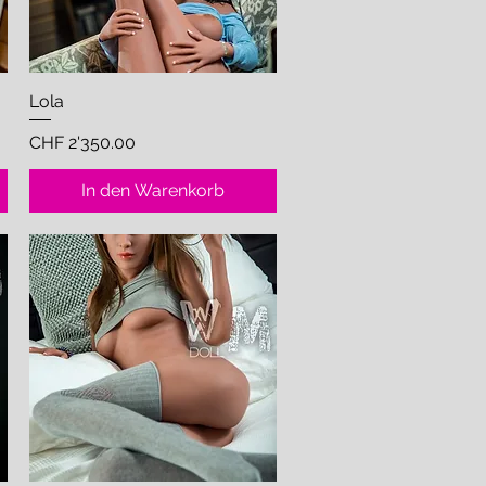
Lola
Schnellansicht
Preis
CHF 2'350.00
In den Warenkorb