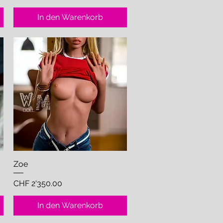
In den Warenkorb
Zoe
Schnellansicht
Preis
CHF 2'350.00
In den Warenkorb