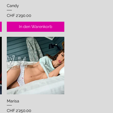
Candy
Schnellansicht
Preis
CHF 2'290.00
In den Warenkorb
Marisa
Schnellansicht
Preis
CHF 2'250.00