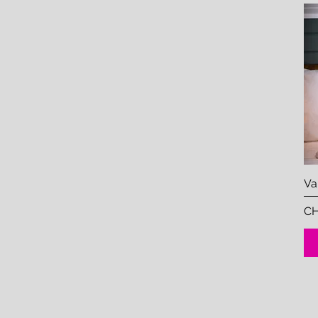
Va
Pr
CH