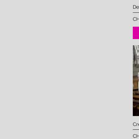
De
Pr
CH
C
Pr
CH