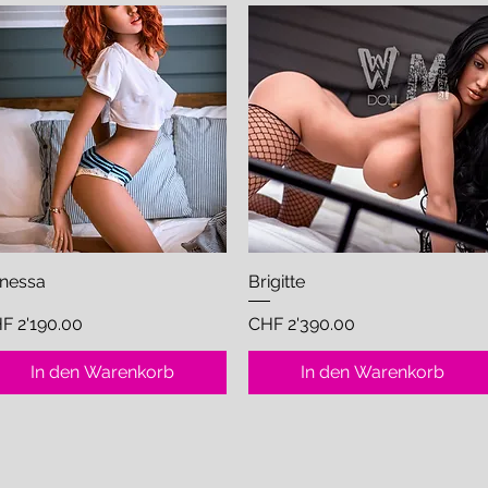
nessa
Schnellansicht
Brigitte
Schnellansicht
eis
Preis
F 2'190.00
CHF 2'390.00
In den Warenkorb
In den Warenkorb