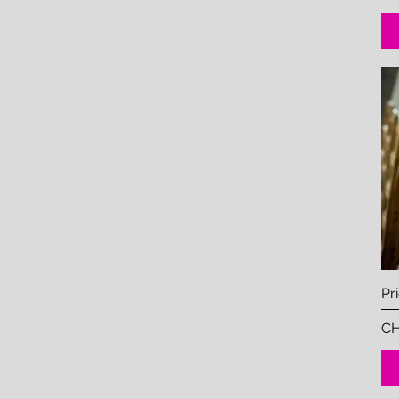
Pri
Pr
CH