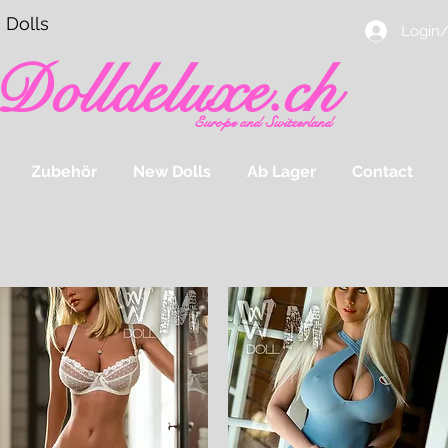
 Dolls
Login/
Dolldeluxe.ch
Europe and Switzerland
Zubehör
New Dolls
Ab Lager
Contact