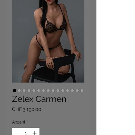
Zelex Carmen
Preis
CHF 3'190.00
Anzahl
*