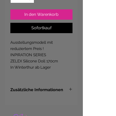
In den Warenkorb
Sofortkauf
Ausstellungsmodell mit
reduziertem Preis !
INPIRATION SERIES
ZELEX Silicone Doll 170cm
In Winterthur ab Lager
Zusätzliche Informationen
Hersteller
ZELEX